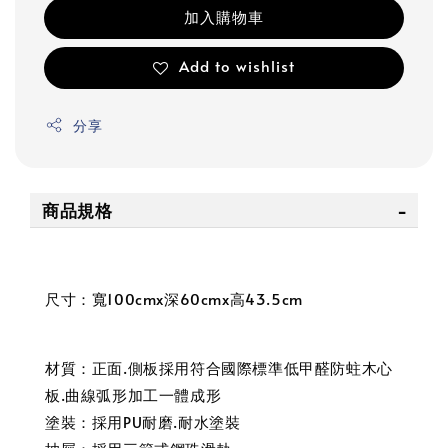
加入購物車
Add to wishlist
分享
商品規格
尺寸：寬100cmx深60cmx高43.5cm
材質：正面.側板採用符合國際標準低甲醛防蛀木心
板.曲線弧形加工一體成形
塗裝：採用PU耐磨.耐水塗裝