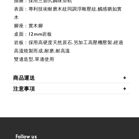
抽屜：採用三節式鋼珠滑軌
表面：專利技術耐磨木紋同調浮雕壓紋.觸感猶如實
木
腳座：實木腳
桌面：12mm岩板
岩板：採用高硬度天然原石.另加工高壓機壓製.經過
高溫燒製而成.耐磨.耐高溫
雙邊造型.單邊使用
商品運送
注意事項
Follow us