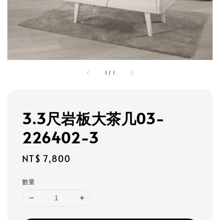
1
/
1
3.3尺岩板大茶几03-
226402-3
Regular
NT$ 7,800
price
數量