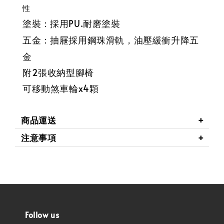
性
塗裝
採用PU.耐磨塗裝
：
五金
抽屜採用鋼珠滑軌，油壓緩衝升降五
：
金
附2張收納型腳椅
可移動煞車輪x4顆
商品運送
注意事項
Follow us