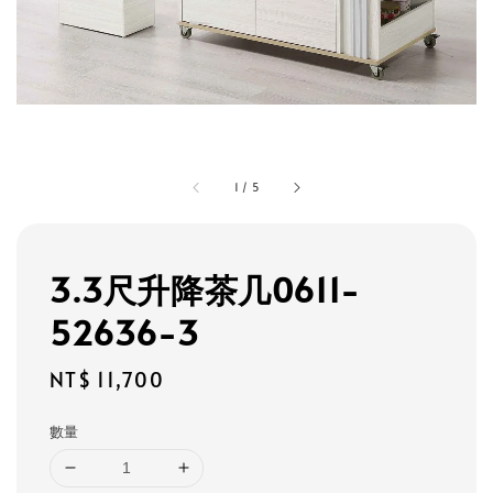
1
/
5
3.3尺升降茶几0611-
52636-3
Regular
NT$ 11,700
price
數量