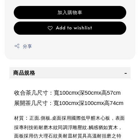
加入購物車
Add to wishlist
分享
商品規格
收合
茶几
尺寸：寬100cmx深50cmx高57cm
展開茶几
尺寸：寬100cmx深100cmx高74cm
材質
正面.側板.桌面採用國際低甲醛木心板，表面
：
採專利技術耐磨木紋同調浮雕壓紋.觸感猶如實木，
面板採用仿大理石紋美耐皿材質具高溫耐括磨之特