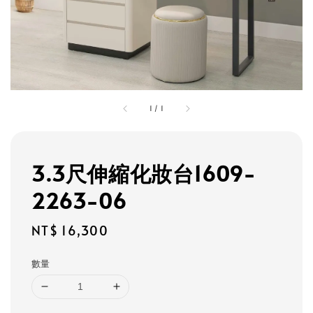
1
/
1
3.3尺伸縮化妝台1609-
2263-06
Regular
NT$ 16,300
price
數量