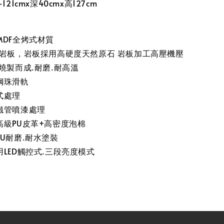
21cmx深40cmx高127cm
MDF全烤式材質
m岩板，岩板採用高硬度天然原石 岩板加工高壓機壓
燒製而成.耐磨.耐高溫
鋼珠滑軌
式處理
鐵管噴漆處理
高級PU皮革+高密度泡棉
U耐磨.耐水塗裝
LED觸控式.三段亮度模式