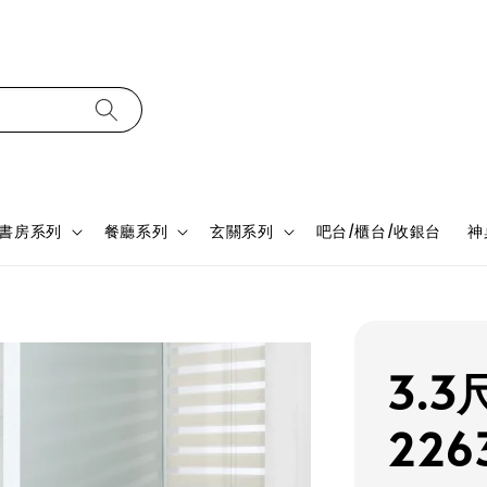
書房系列
餐廳系列
玄關系列
吧台/櫃台/收銀台
神
3.
226