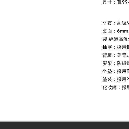
尺寸：寬99-1
材質：高級
桌面：6m
製.經過高溫
抽屜：採用
背板：美背
腳架：防鏽
坐墊：採用
塗裝：採用P
化妝鏡：採用