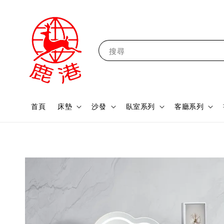
搜尋
首頁
床墊
沙發
臥室系列
客廳系列