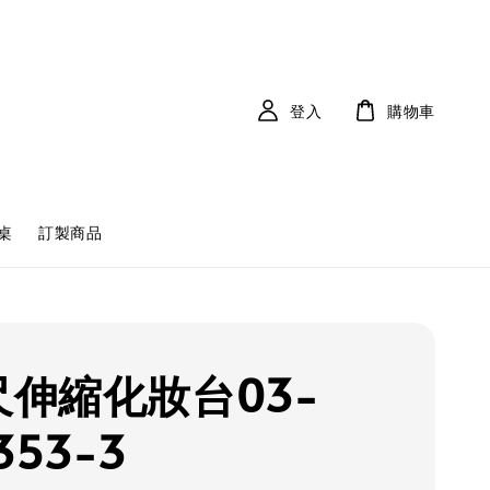
登入
購物車
桌
訂製商品
3尺伸縮化妝台03-
353-3