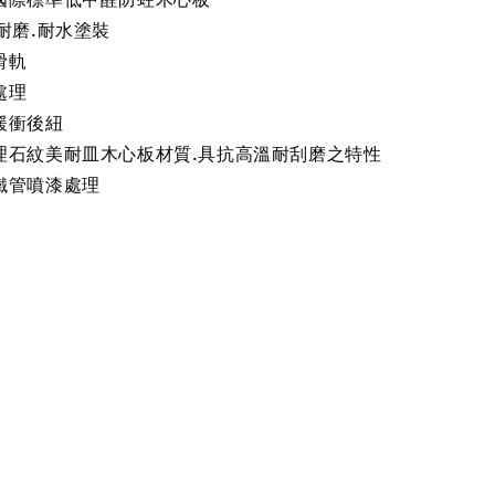
耐磨.耐水塗裝
滑軌
處理
緩衝後紐
理石紋美耐皿木心板材質.具抗高溫耐刮磨之特性
鐵管噴漆處理