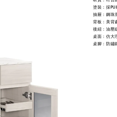
塗裝：採PU
抽屜：鋼珠
背板：美背
後紐：油壓
桌面：
仿大
桌腳：防鏽