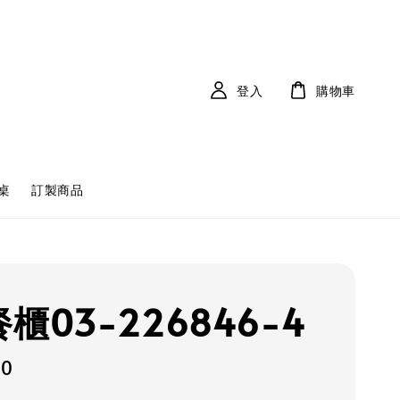
登入
購物車
桌
訂製商品
櫃03-226846-4
00