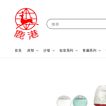
搜尋
首頁
床墊
沙發
臥室系列
客廳系列