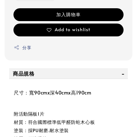
加入購物車
Add to wishlist
分享
商品規格
尺寸：寬90cmx深40cmx高190cm
附活動隔板1片
材質：符合國際標準低甲醛防蛀木心板
塗裝：採PU耐磨.耐水塗裝