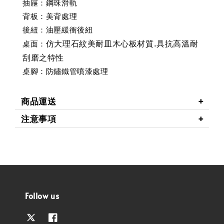
抽屜：鋼珠滑軌
背板：美背處理
後紐：油壓緩衝後紐
仿大理石紋美耐皿木心板材質.具抗高溫耐
桌面：
刮磨之特性
桌腳：防鏽鐵管噴漆處理
商品運送
注意事項
Follow us