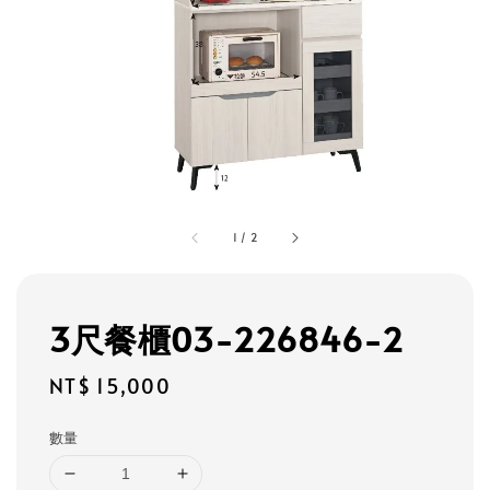
1
/
2
3尺餐櫃03-226846-2
Regular
NT$ 15,000
price
數量