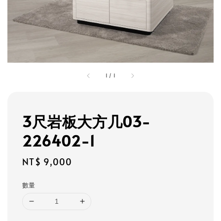
1
/
1
3尺岩板大方几03-
226402-1
Regular
NT$ 9,000
price
數量