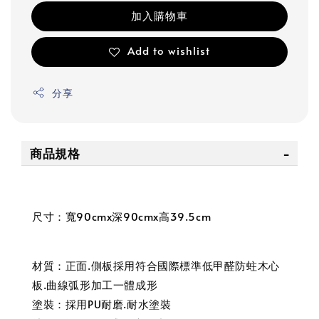
加入購物車
Add to wishlist
分享
商品規格
尺寸：寬90cmx深90cmx高39.5cm
材質：正面.側板採用符合國際標準低甲醛防蛀木心
板.曲線弧形加工一體成形
塗裝：採用PU耐磨.耐水塗裝