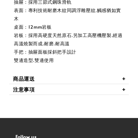
抽屜：採用三節式鋼珠滑軌
表面：專利技術耐磨木紋同調浮雕壓紋.觸感猶如實
木
桌面：12mm岩板
岩板：採用高硬度天然原石.另加工高壓機壓製.經過
高溫燒製而成.耐磨.耐高溫
手把：抽屜面板採斜把手設計
雙邊造型.雙邊使用
商品運送
注意事項
Follow us