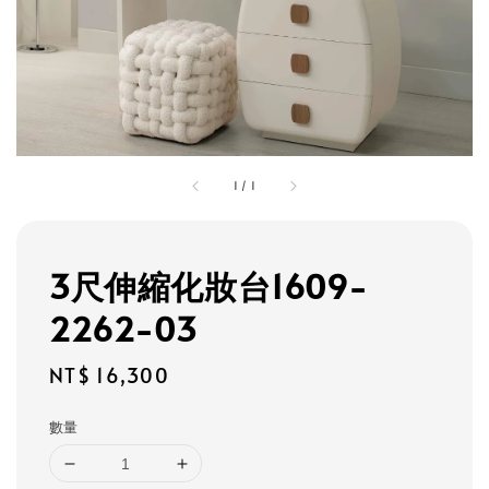
1
/
1
3尺伸縮化妝台1609-
2262-03
Regular
NT$ 16,300
price
數量