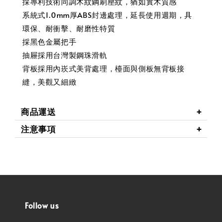
採專利技術同調木紋鋼刷壓紋，猶如實木質感
系統式1.0mm厚ABS封邊處理，延長使用週期，具
環保、耐衝擊、耐磨性特質
採黑色金屬把手
抽屜採用台灣製鋼珠滑軌
背板採用內崁式美背處理，檯面與側板無背板接
縫，美觀又細緻
商品運送
注意事項
Follow us