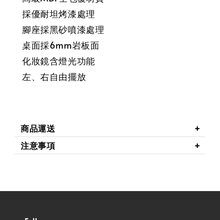
採優耐坦烤漆處理
腳座採黑砂噴漆處理
桌面採6mm岩板面
化妝鏡含燈光功能
左、右自由擺放
商品運送
注意事項