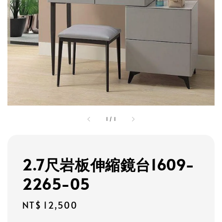
1
/
1
2.7尺岩板伸縮鏡台1609-
2265-05
Regular
NT$ 12,500
price