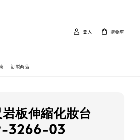
登入
購物車
桌
訂製商品
7尺岩板伸縮化妝台
9-3266-03