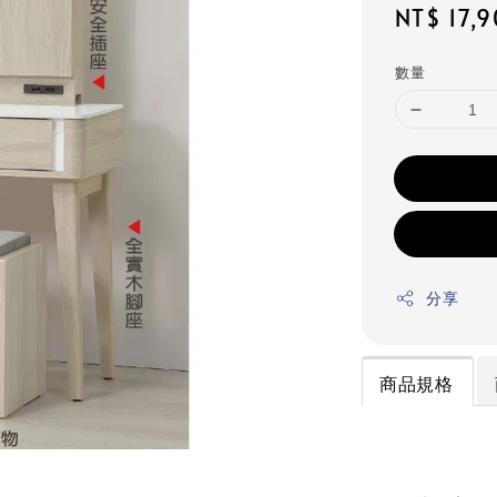
Regular
NT$ 17,
price
數量
分享
商品規格