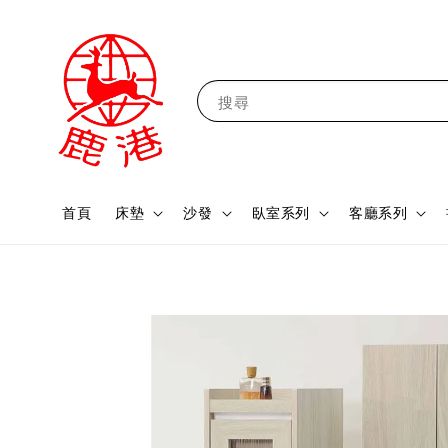
搜尋
首頁
床墊
沙發
臥室系列
客廳系列