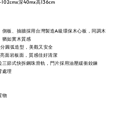
102cmx深40mx高136cm
、側板、抽牆採用台灣製造A級環保木心板，同調木
，猶如實木質感
6公分圓弧造型，美觀又安全
mm亮面岩板面，質感佳好清潔
拉三節式快拆鋼珠滑軌，門片採用油壓緩衝鉸鍊
背處理
置物