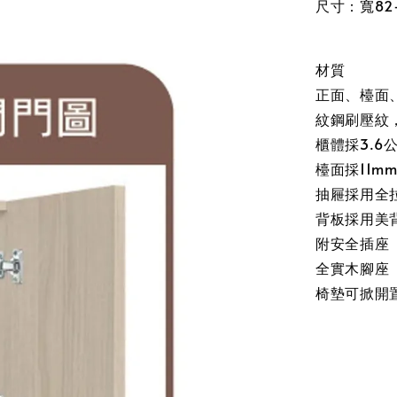
尺寸：寬82-
材質
正面、檯面
紋鋼刷壓紋
櫃體採3.
檯面採11
抽屜採用全
背板採用美
附安全插座
全實木腳座
椅墊可掀開