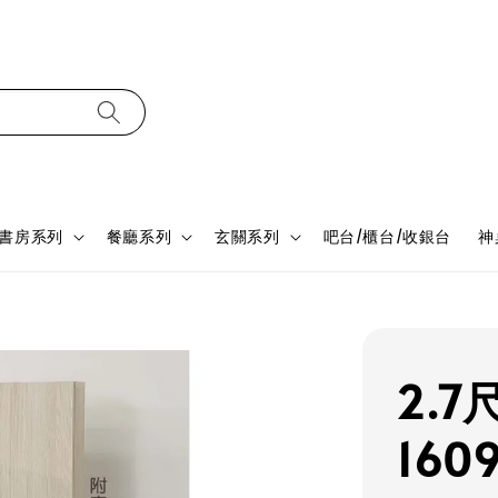
書房系列
餐廳系列
玄關系列
吧台/櫃台/收銀台
神
2.
160