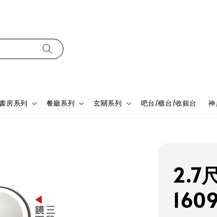
書房系列
餐廳系列
玄關系列
吧台/櫃台/收銀台
神
2.
160