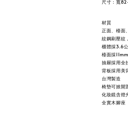
尺寸：寬82-
材質
正面、檯面
紋鋼刷壓紋
櫃體採3.
檯面採11
抽屜採用全
背板採用美
台灣製造
椅墊可掀開
化妝鏡含燈
全實木腳座