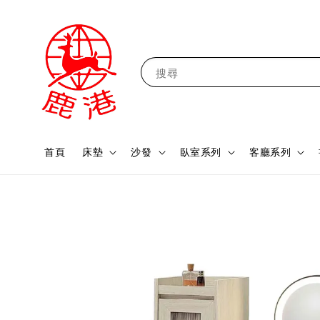
搜尋
首頁
床墊
沙發
臥室系列
客廳系列