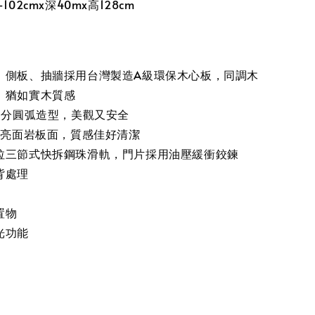
102cmx深40mx高128cm
、側板、抽牆採用台灣製造A級環保木心板，同調木
，猶如實木質感
6公分圓弧造型，美觀又安全
mm亮面岩板面，質感佳好清潔
拉三節式快拆鋼珠滑軌，門片採用油壓緩衝鉸鍊
背處理
置物
光功能