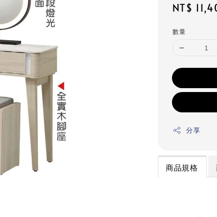
Regular
NT$ 11,4
price
數量
分享
商品規格