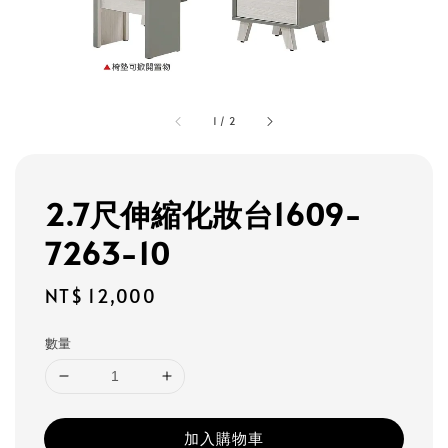
1
/
2
2.7尺伸縮化妝台1609-
7263-10
Regular
NT$ 12,000
price
數量
加入購物車