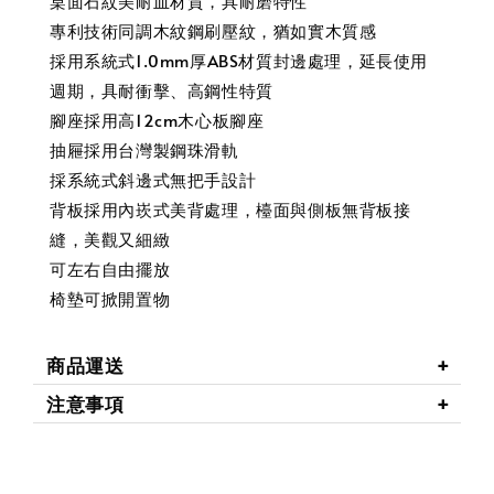
桌面石紋美耐皿材質，具耐磨特性
專利技術同調木紋鋼刷壓紋，猶如實木質感
採用系統式1.0mm厚ABS材質封邊處理，延長使用
週期，具耐衝擊、高鋼性特質
腳座採用高12cm木心板腳座
抽屜採用台灣製鋼珠滑軌
採系統式斜邊式無把手設計
背板採用內崁式美背處理，檯面與側板無背板接
縫，美觀又細緻
可左右自由擺放
椅墊可掀開置物
商品運送
注意事項