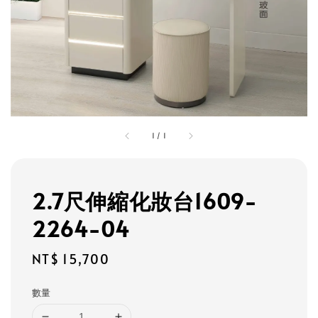
1
/
1
2.7尺伸縮化妝台1609-
2264-04
Regular
NT$ 15,700
price
數量