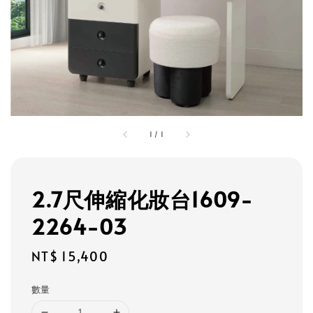
1
/
1
2.7尺伸縮化妝台1609-
2264-03
Regular
NT$ 15,400
price
數量