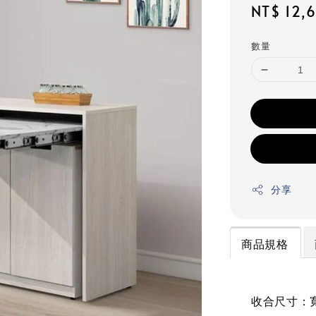
Regular
NT$ 12,
price
數量
分享
商品規格
收合尺寸：寬8