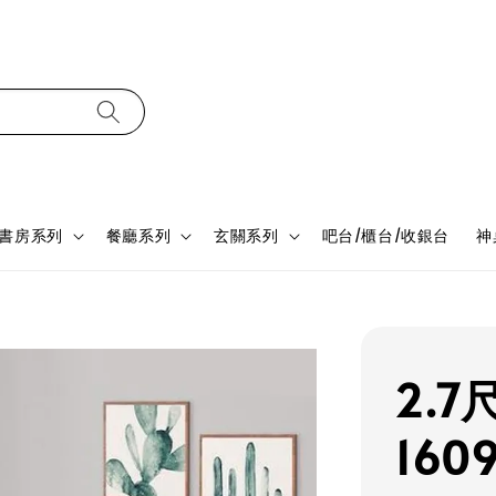
書房系列
餐廳系列
玄關系列
吧台/櫃台/收銀台
神
2.
160