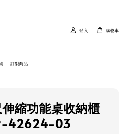
登入
購物車
桌
訂製商品
7尺伸縮功能桌收納櫃
9-42624-03