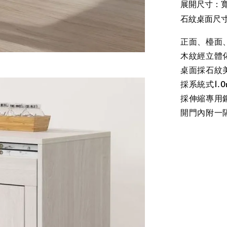
展開尺寸：寬8
石紋桌面尺寸：
正面、檯面
木紋經立體
桌面採石紋
採系統式1.
採伸縮專用
開門內附一