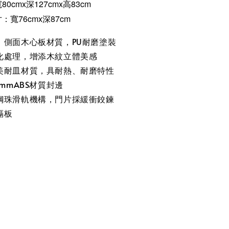
0cmx深127cmx高83
cm
寬76cmx深87cm
、側面木心板材質，PU耐磨塗裝
化處理，增添木紋立體美感
美耐皿材質，具耐熱、耐磨特性
0mmABS材質封邊
鋼珠滑軌機構，門片採緩衝鉸鍊
隔板