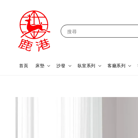
搜尋
首頁
床墊
沙發
臥室系列
客廳系列