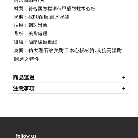
材質：符合國際標準低甲醛防蛀木心板
塗裝：採PU耐磨.耐水塗裝
抽屜：鋼珠滑軌
背板：美背處理
後紐：油壓緩衝後紐
仿大理石紋美耐皿木心板材質.具抗高溫耐
桌面：
刮磨之特性
商品運送
注意事項
Follow us