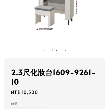
1
/
2
2.3尺化妝台1609-9261-
10
Regular
NT$ 10,500
price
數量