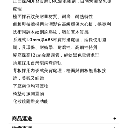
正面採MDF材質經CNC波浪雕刻，白色烤漆全包覆
處理
檯面採石紋美耐皿材質、耐磨、耐熱特性
側板與抽牆採用台灣製造高級環保木心板，採專利
技術同調木紋鋼刷壓紋，猶如實木質感
系統式1.0mm厚ABS材質封邊處理，延長使用週
期，具環保、耐衝擊、耐磨性、高鋼性特質
腳座採高12cm金屬圓管，經鈦黑色電鍍處理
抽屜採用台灣製鋼珠滑軌
背板採用內崁式美背處理，檯面與側板無背板接
縫，美觀又細緻
下座兩側均可置物
椅墊可掀開置物
化妝鏡附燈光功能
商品運送