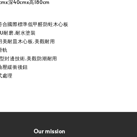
mx深40cmx高180cm
符合國際標準低甲醛防蛀木心板
U耐磨.耐水塗裝
用美耐皿木心板.美觀耐用
滑軌
J型封邊技術.美觀防潮耐用
油壓緩衝後鈕
式處理
Our mission