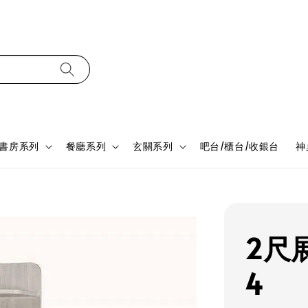
書房系列
餐廳系列
玄關系列
吧台/櫃台/收銀台
神
2尺展
4