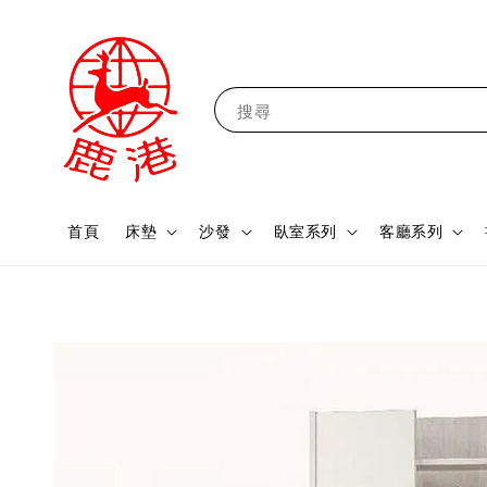
搜尋
首頁
床墊
沙發
臥室系列
客廳系列