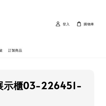
登入
購物車
桌
訂製商品
示櫃03-226451-