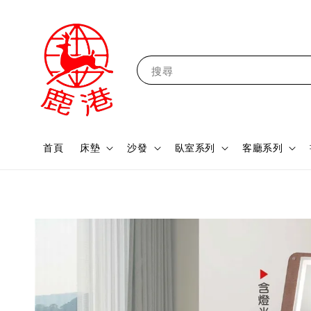
搜尋
首頁
床墊
沙發
臥室系列
客廳系列