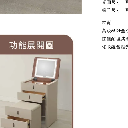
桌面尺寸：寬6
椅子尺寸：寬5
材質
高級MDF全
採優耐坦烤
化妝鏡含燈