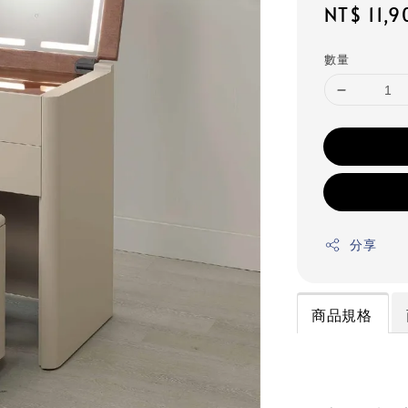
Regular
NT$ 11,9
price
數量
分享
商品規格