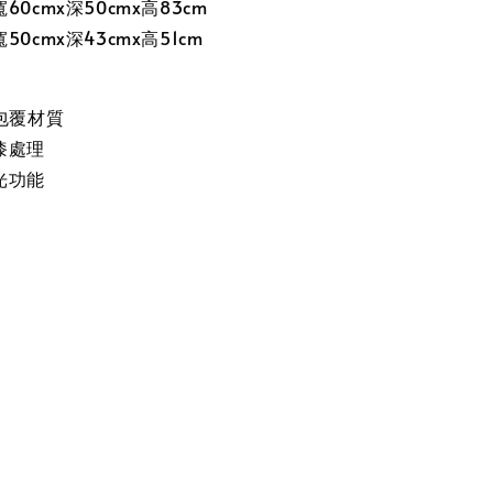
0cmx深50cmx高83cm
0cmx深43cmx高51cm
包覆材質
漆處理
光功能