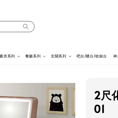
書房系列
餐廳系列
玄關系列
吧台/櫃台/收銀台
神
2尺化
01