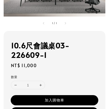
1
/
1
10.6尺會議桌03-
226609-1
Regular
NT$ 11,000
price
數量
加入購物車