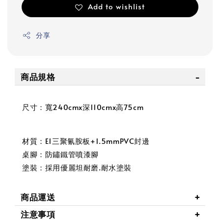
Add to wishlist
分享
商品規格
尺寸：寬240cmx深110cmx高75cm
材質：E1三聚氰胺板+1.5mmPVC封邊
桌腳：防鏽鐵管噴漆腳
塗裝：採用優麗坦耐磨.耐水塗裝
商品運送
注意事項