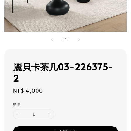
1
/
1
麗貝卡茶几03-226375-
2
Regular
NT$ 4,000
price
數量