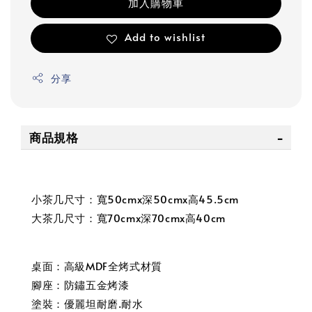
加入購物車
Add to wishlist
分享
商品規格
小茶几尺寸：寬50cmx深50cmx高45.5cm
大茶几尺寸：寬70cmx深70cmx高40cm
桌面：高級MDF全烤式材質
腳座：防鏽五金烤漆
塗裝：優麗坦耐磨.耐水