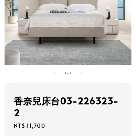
1
/
1
香奈兒床台03-226323-
2
Regular
NT$ 11,700
price