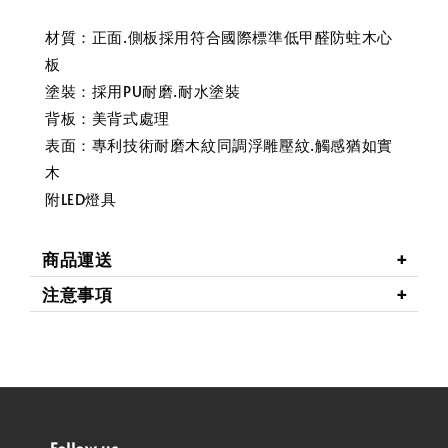
材質：正面.側板採用符合國際標準低甲醛防蛀木心
板
塗裝：採用PU耐磨.耐水塗裝
背板：美背式處理
表面：專利技術耐磨木紋同調浮雕壓紋.觸感猶如實
木
附LED燈具
商品運送
注意事項
Follow us