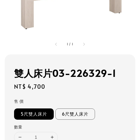
1
/
1
雙人床片03-226329-1
Regular
NT$ 4,700
price
售 價
5尺雙人床片
6尺雙人床片
數量