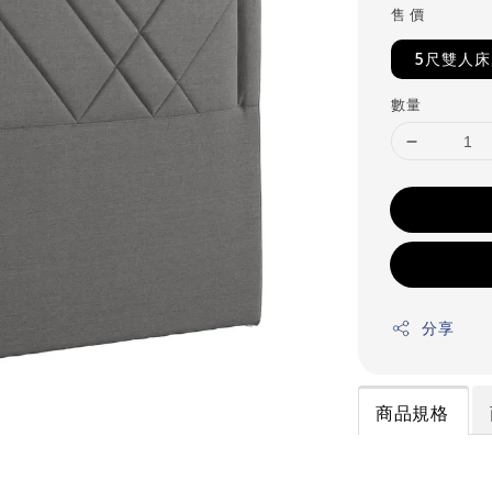
售 價
5尺雙人
數量
分享
商品規格