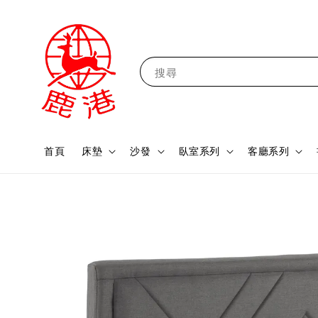
搜尋
首頁
床墊
沙發
臥室系列
客廳系列