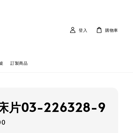
登入
購物車
桌
訂製商品
片03-226328-9
00