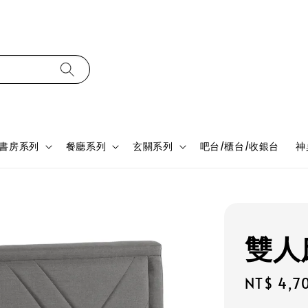
書房系列
餐廳系列
玄關系列
吧台/櫃台/收銀台
神
雙人床
Regular
NT$ 4,7
price