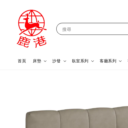
搜尋
首頁
床墊
沙發
臥室系列
客廳系列