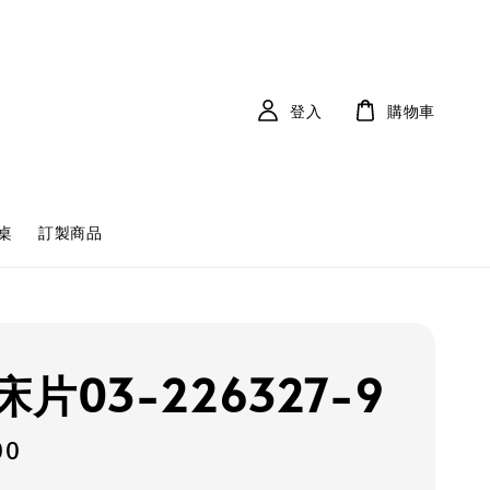
登入
購物車
桌
訂製商品
片03-226327-9
00