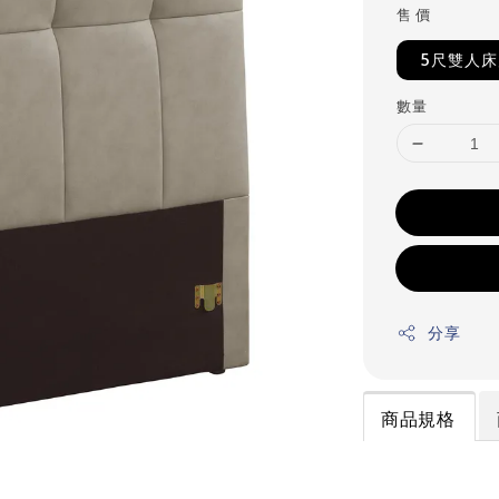
售 價
5尺雙人
數量
分享
商品規格