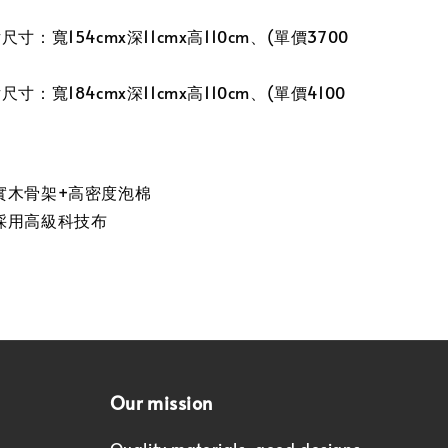
寸：寬154cmx深11cmx高110cm、(單價3700
寸：寬184cmx深11cmx高110cm、(單價4100
實木骨架+高密度泡棉
採用高級科技布
Our mission