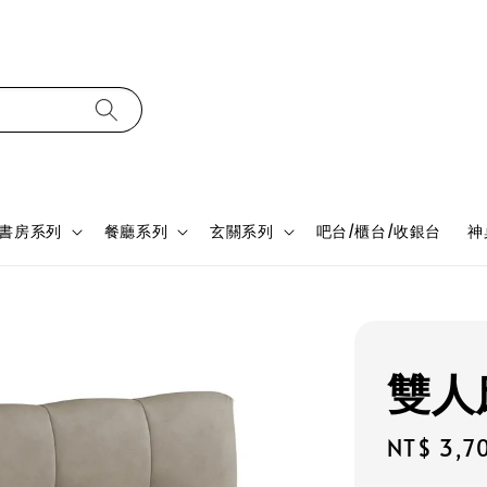
書房系列
餐廳系列
玄關系列
吧台/櫃台/收銀台
神
雙人床
Regular
NT$ 3,7
price