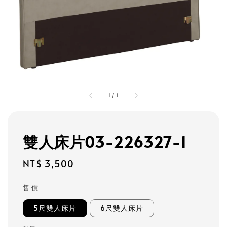
1
/
1
雙人床片03-226327-1
Regular
NT$ 3,500
price
售 價
5尺雙人床片
6尺雙人床片