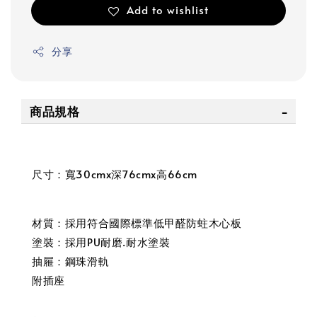
Add to wishlist
分享
商品規格
尺寸：寬30cmx深76cmx高66cm
材質：採用符合國際標準低甲醛防蛀木心板
塗裝：採用PU耐磨.耐水塗裝
抽屜：鋼珠滑軌
附插座