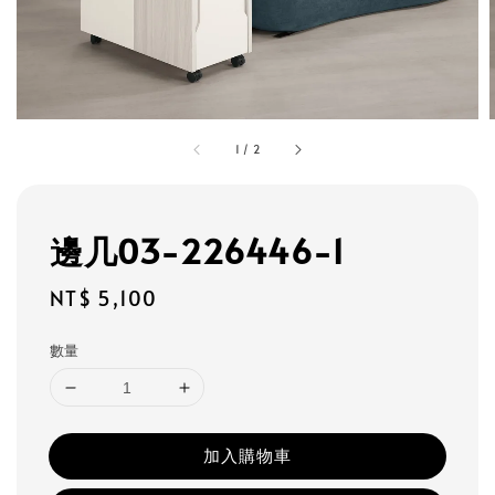
1
/
2
邊几03-226446-1
Regular
NT$ 5,100
price
數量
加入購物車