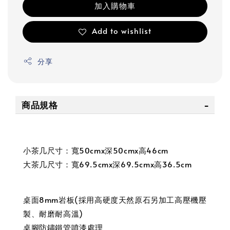
加入購物車
Add to wishlist
分享
商品規格
小茶几尺寸：寬50cmx深50cmx高46cm
大茶几尺寸：寬69.5cmx深69.5cmx高36.5cm
桌面8mm岩板(採用高硬度天然原石另加工高壓機壓
製、耐磨耐高溫)
桌腳防鏽鐵管噴漆處理