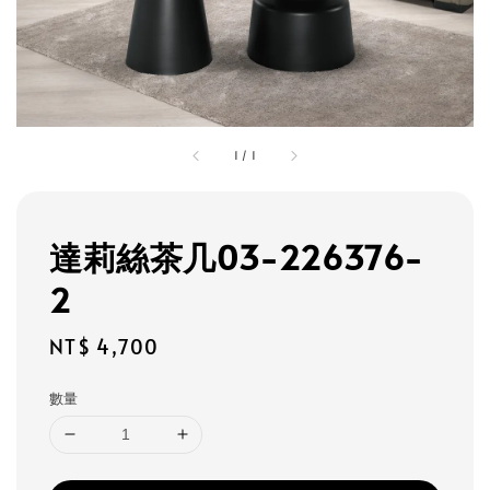
1
/
1
達莉絲茶几03-226376-
2
Regular
NT$ 4,700
price
數量