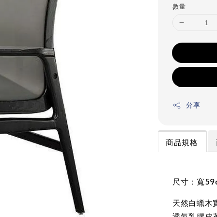
數量
分享
商品規格
尺寸：寬59c
天然白蠟木
透氣乳膠皮