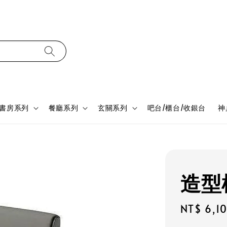
書房系列
餐廳系列
玄關系列
吧台/櫃台/收銀台
神
造型椅
Regular
NT$ 6,1
price