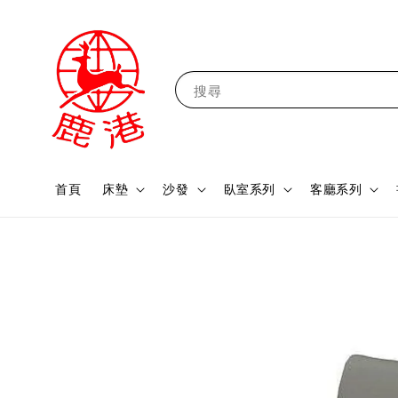
搜尋
首頁
床墊
沙發
臥室系列
客廳系列