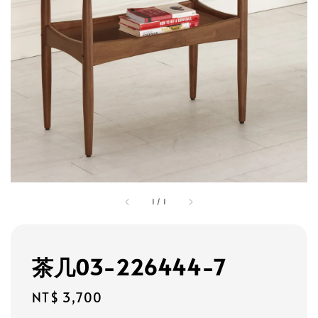
1
/
1
茶几03-226444-7
Regular
NT$ 3,700
price