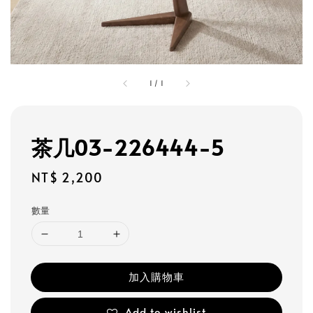
1
/
1
茶几03-226444-5
Regular
NT$ 2,200
price
數量
加入購物車
Add to wishlist