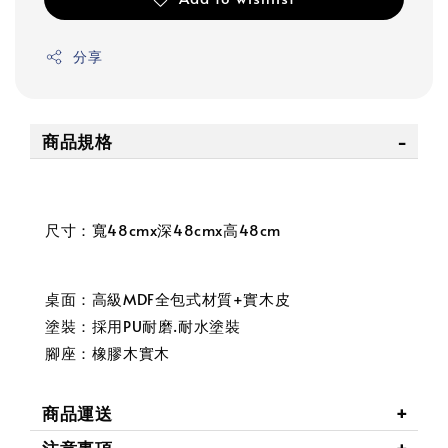
分享
商品規格
尺寸：寬48cmx深48cmx高48cm
桌面：高級MDF全包式材質+實木皮
塗裝：採用PU耐磨.耐水塗裝
腳座：橡膠木實木
商品運送