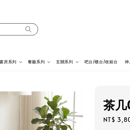
書房系列
餐廳系列
玄關系列
吧台/櫃台/收銀台
神
茶几0
Regular
NT$ 3,8
price