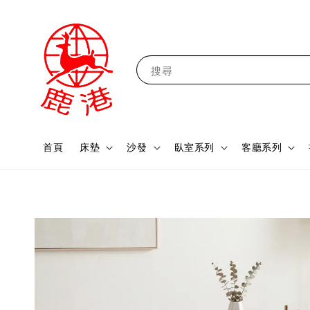
搜尋
首頁
床墊
沙發
臥室系列
客廳系列