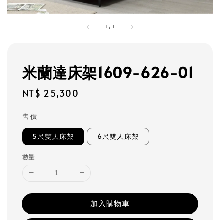
1
/
1
米蘭達床架1609-626-01
Regular
NT$ 25,300
price
售 價
5尺雙人床架
6尺雙人床架
數量
加入購物車