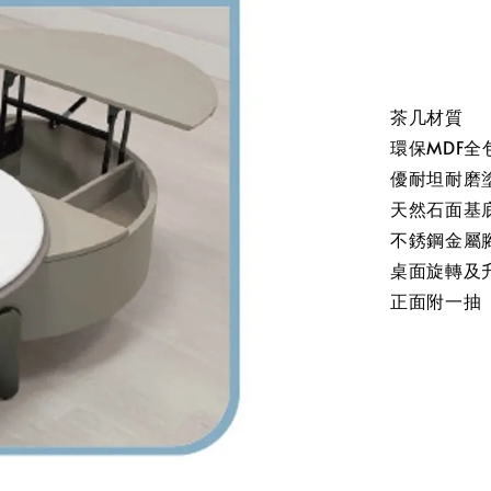
茶几材質
環保MDF全
優耐坦耐磨
天然石面基
不銹鋼金屬
桌面旋轉及
正面附一抽