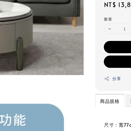
Regular
NT$ 13,
price
數量
分享
商品規格
尺寸：寬77c