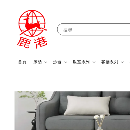
搜尋
首頁
床墊
沙發
臥室系列
客廳系列