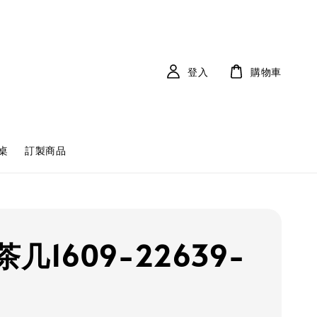
登入
購物車
桌
訂製商品
几1609-22639-