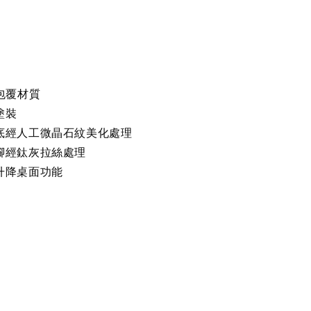
包覆材質
塗裝
底經人工微晶石紋美化處理
腳經鈦灰拉絲處理
升降桌面功能