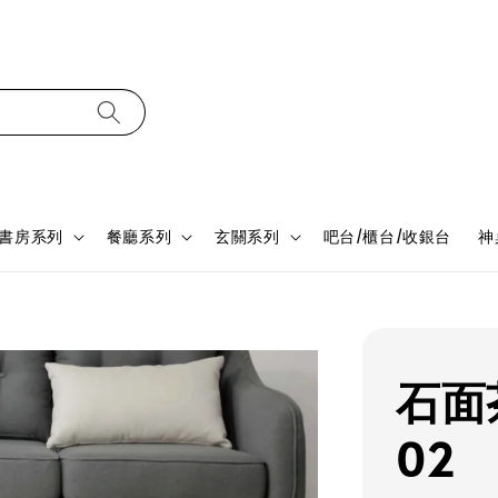
書房系列
餐廳系列
玄關系列
吧台/櫃台/收銀台
神
石面茶
02