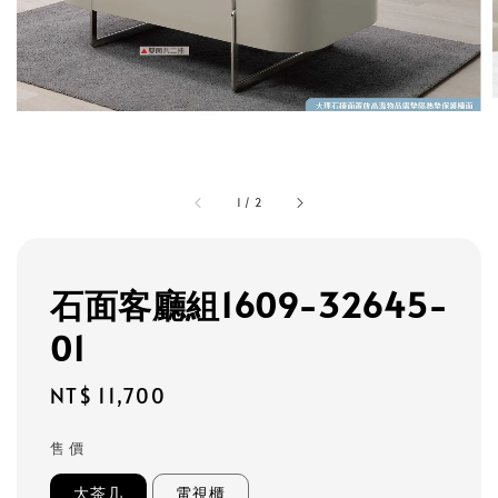
1
/
2
石面客廳組1609-32645-
01
Regular
NT$ 11,700
price
售 價
大茶几
電視櫃