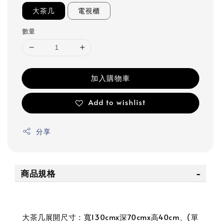
大茶几
電視櫃
數量
加入購物車
Add to wishlist
分享
商品規格
大茶几展開尺寸：寬130cmx深70cmx高40cm、(單