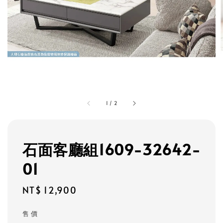
1
/
2
石面客廳組1609-32642-
01
Regular
NT$ 12,900
price
售 價