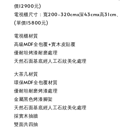
價12900元)
電視櫃尺寸：寬200-320cmx深43cmx高31cm、
(單價15800元)
電視櫃材質
高級MDF全包覆+實木皮貼覆
優耐坦烤漆耐磨處理
天然石面基底經人工石紋美化處理
大茶几材質
環保MDF全包覆材質
優耐坦耐磨烤漆處理
金屬黑色烤漆腳架
天然石面基底經人工石紋美化處理
採實木抽牆
雙面共四抽