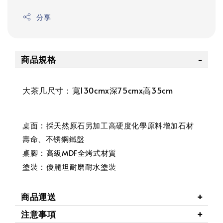
分享
商品規格
大茶几尺寸：寬130cmx深75cmx高35cm
：
桌面
採天然原石另加工高硬度化學原料增加石材
壽命、不锈鋼鐵盤
：
桌腳
高級MDF全烤式材質
：
塗裝
優麗坦耐磨耐水塗裝
商品運送
注意事項