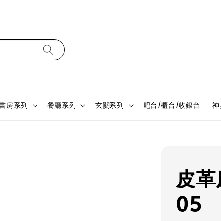
書房系列
餐廳系列
玄關系列
吧台/櫃台/收銀台
神
皮革床
05