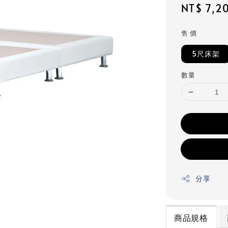
Regular
NT$ 7,2
price
售 價
5尺床架
數量
分享
商品規格