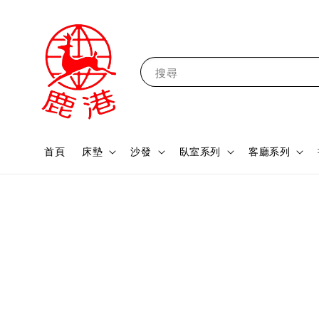
搜尋
首頁
床墊
沙發
臥室系列
客廳系列