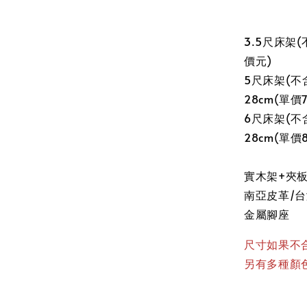
3.5尺床架(
價元)
5尺床架(不含
28cm(單價
6尺床架(不含
28cm(單價8
實木架+夾
南亞皮革/
金屬腳座
尺寸如果不
另有多種顏