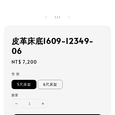
1
/
1
皮革床底1609-12349-
06
Regular
NT$ 7,200
price
售 價
5尺床架
6尺床架
數量