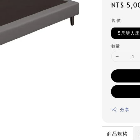
Regular
NT$ 5,0
price
售 價
5尺雙人
數量
分享
商品規格