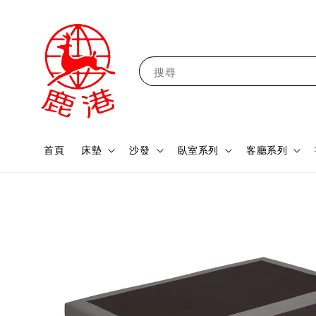
搜尋
首頁
床墊
沙發
臥室系列
客廳系列