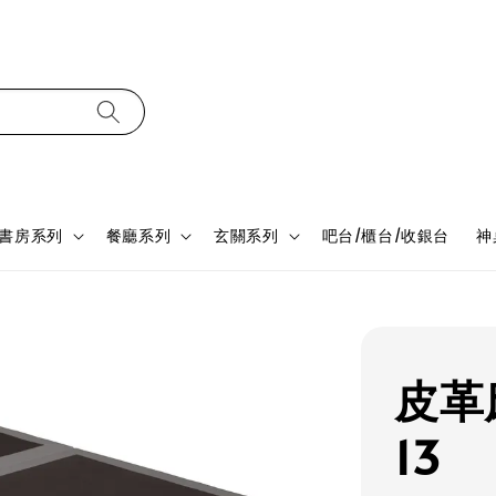
書房系列
餐廳系列
玄關系列
吧台/櫃台/收銀台
神
皮革床
13