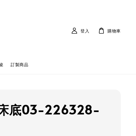
登入
購物車
桌
訂製商品
底03-226328-