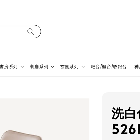
書房系列
餐廳系列
玄關系列
吧台/櫃台/收銀台
神
洗白
526