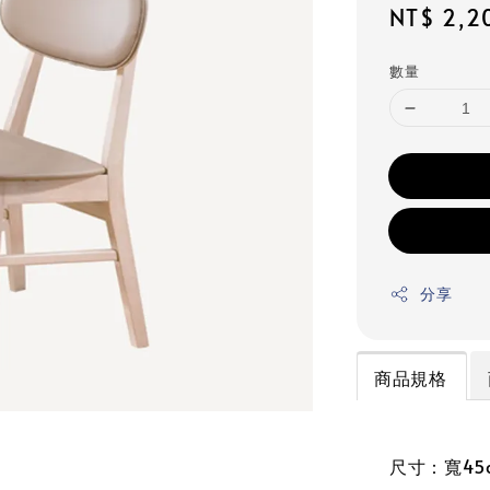
Regular
NT$ 2,2
price
數量
分享
商品規格
尺寸：寬45c