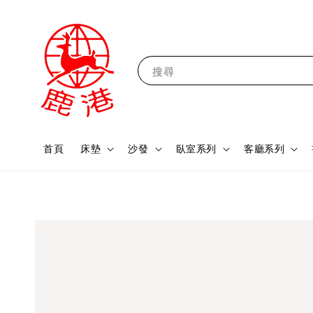
搜尋
首頁
床墊
沙發
臥室系列
客廳系列