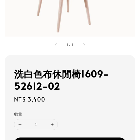
1
/
1
洗白色布休閒椅1609-
52612-02
Regular
NT$ 3,400
price
數量