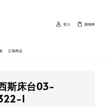
登入
購物車
桌
訂製商品
西斯床台03-
322-1