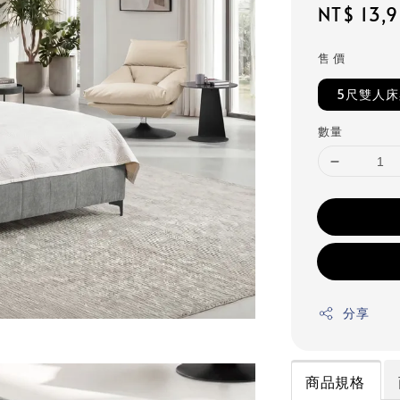
Regular
NT$ 13,
price
售 價
5尺雙人
數量
分享
商品規格