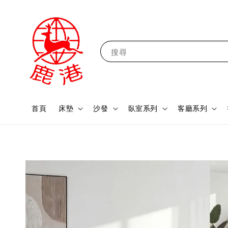
搜尋
首頁
床墊
沙發
臥室系列
客廳系列