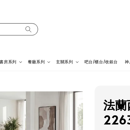
書房系列
餐廳系列
玄關系列
吧台/櫃台/收銀台
神
法蘭
226