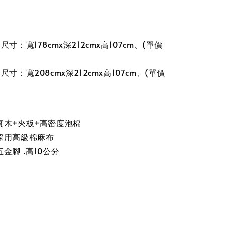
寸：寬178cmx深212cmx高107cm、(單價
寸：寬208cmx深212cmx高107cm、(單價
實木+夾板+高密度泡棉
採用高級棉麻布
金腳 .高10公分