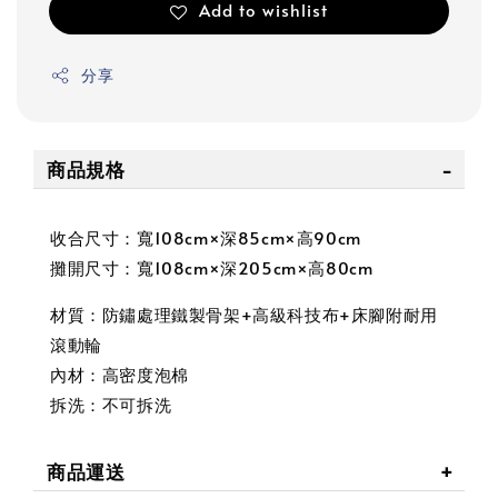
Add to wishlist
分享
商品規格
收合尺寸：寬108cm×深85cm×高90cm
攤開尺寸：寬108cm×深205cm×高80cm
材質：防鏽處理鐵製骨架+高級科技布+床腳附耐用
滾動輪
內材：高密度泡棉
拆洗：不可拆洗
商品運送