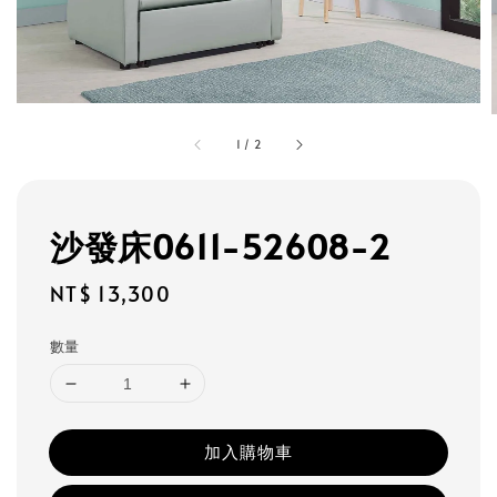
1
/
2
沙發床0611-52608-2
Regular
NT$ 13,300
price
數量
加入購物車