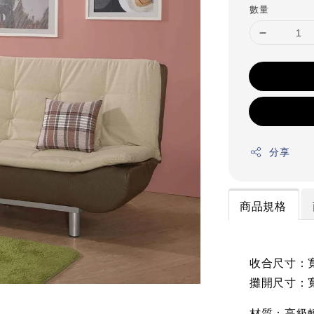
數量
分享
商品規格
收合尺寸：寬1
攤開尺寸：寬1
材質：高級輕