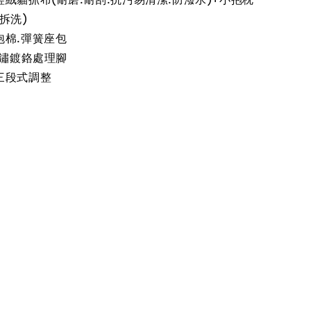
拆洗)
泡棉.彈簧座包
防鏽鍍鉻處理腳
三段式調整