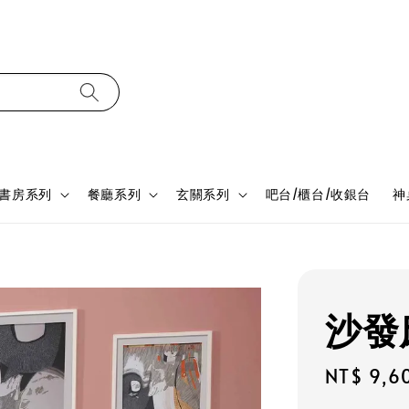
書房系列
餐廳系列
玄關系列
吧台/櫃台/收銀台
神
沙發床
Regular
NT$ 9,6
price