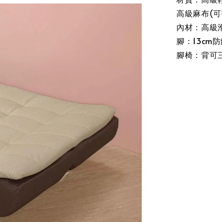
高級麻布(可
內材：高級
腳：13cm
腳椅：背可