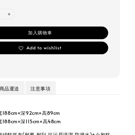
加入購物車
Add to wishlist
商品運送
注意事項
88cm×深92cm×高89cm
88cm×深115cm×高48cm
絨貓抓布(耐磨.耐刮.抗污易清潔.防潑水)+小抱枕