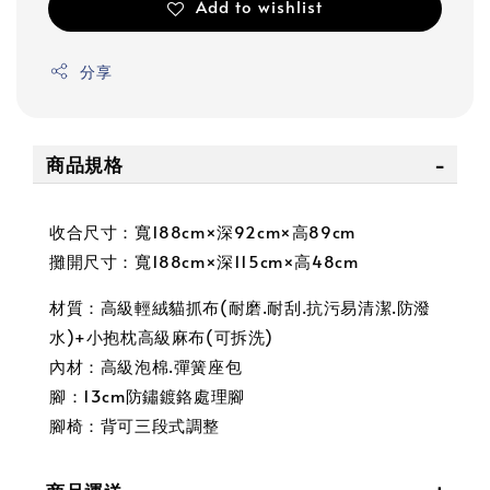
Add to wishlist
分享
商品規格
收合尺寸：寬188cm×深92cm×高89cm
攤開尺寸：寬188cm×深115cm×高48cm
材質：高級輕絨貓抓布(耐磨.耐刮.抗污易清潔.防潑
水)+小抱枕高級麻布(可拆洗)
內材：高級泡棉.彈簧座包
腳：13cm防鏽鍍鉻處理腳
腳椅：背可三段式調整