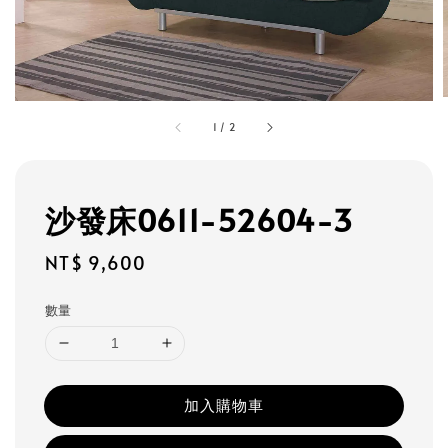
1
/
2
沙發床0611-52604-3
Regular
NT$ 9,600
price
數量
加入購物車