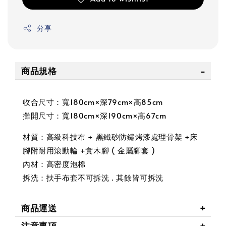
分享
商品規格
收合尺寸：寬180cm×深79cm×高85cm
攤開尺寸：寬180cm×深190cm×高67cm
材質：高級科技布 + 黑鐵砂防鏽烤漆處理骨架 +床
腳附耐用滾動輪 +實木腳 ( 金屬腳套 )
內材：高密度泡棉
拆洗：扶手布套不可拆洗 . 其餘皆可拆洗
商品運送
注意事項