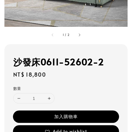
1
/
2
沙發床0611-52602-2
Regular
NT$ 18,800
price
數量
加入購物車
Add to wishlist