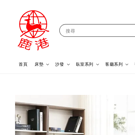
搜尋
首頁
床墊
沙發
臥室系列
客廳系列