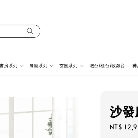
書房系列
餐廳系列
玄關系列
吧台/櫃台/收銀台
神
沙發床
Regular
NT$ 12,
price