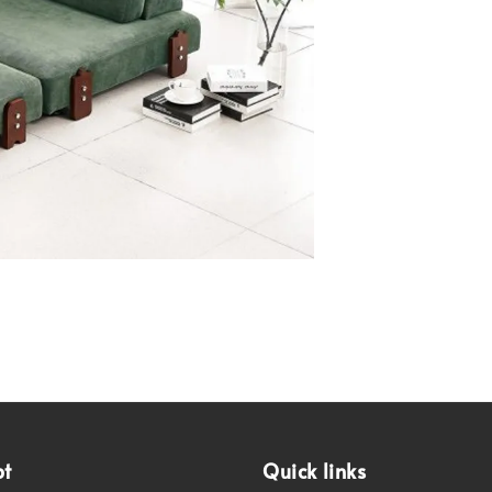
pt
Quick links