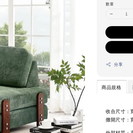
數量
分享
商品規格
收合尺寸：寬9
攤開尺寸：寬9
外部材質：