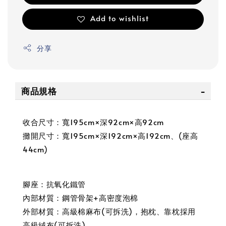
Add to wishlist
分享
商品規格
收合尺寸：寬195cm×深92cm×高92cm
攤開尺寸：寬195cm×深192cm×高192cm、(座高
44cm)
腳座：抗氧化鐵管
內部材質：鋼管骨架+高密度泡棉
外部材質：高級棉麻布(可拆洗)，抱枕、靠枕採用
高級絨布(可拆洗)