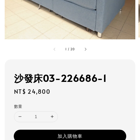
1
/
20
沙發床03-226686-1
Regular
NT$ 24,800
price
數量
加入購物車